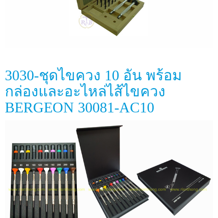
3030-ชุดไขควง 10 อัน พร้อม
กล่องและอะไหล่ไส้ไขควง
BERGEON 30081-AC10