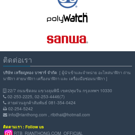
ติดต่อเรา
บริษัท เหรียญทอง บาซาร์ จำกัด
[
ผู้นำเข้าและจำหน่าย อะไหล่นาฬิกา ถ่าน
นาฬิกา สายนาฬิกา เครื่องนาฬิกา และ เครื่องมือซ่อมนาฬิกา ]
22/7 ถนนชิดลม แขวงลุมพินี เขตปทุมวัน กรุงเทพฯ 10330
02-253-2225, 02-253-4446(7)
สายด่วนลูกค้าสัมพันธ์ 081-354-0424
02-254-5242
info@rianthong.com
,
rtbthai@hotmail.com
ติดตามเรา : Follow us
RTB_RIANTHONG.COM_OFFICIAL