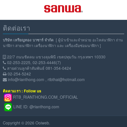
ติดต่อเรา
บริษัท เหรียญทอง บาซาร์ จำกัด
[
ผู้นำเข้าและจำหน่าย อะไหล่นาฬิกา ถ่าน
นาฬิกา สายนาฬิกา เครื่องนาฬิกา และ เครื่องมือซ่อมนาฬิกา ]
22/7 ถนนชิดลม แขวงลุมพินี เขตปทุมวัน กรุงเทพฯ 10330
02-253-2225, 02-253-4446(7)
สายด่วนลูกค้าสัมพันธ์ 081-354-0424
02-254-5242
info@rianthong.com
,
rtbthai@hotmail.com
ติดตามเรา : Follow us
RTB_RIANTHONG.COM_OFFICIAL
LINE ID: @rianthong.com
Copyright © 2026 Ooiweb.