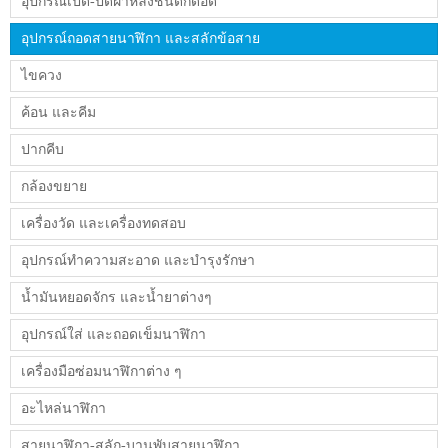
อุปกรณ์เปิด-ปิดฝาหลังชนิดกดอัด
อุปกรณ์ถอดสายนาฬิกา และสลักข้อสาย
ไขควง
ค้อน และคีม
ปากคีบ
กล้องขยาย
เครื่องวัด และเครื่องทดสอบ
อุปกรณ์ทำความสะอาด และบำรุงรักษา
น้ำมันหยอดจักร และน้ำยาต่างๆ
อุปกรณ์ใส่ และถอดเข็มนาฬิกา
เครื่องมือซ่อมนาฬิกาต่าง ๆ
อะไหล่นาฬิกา
สายนาฬิกา-สลัก-บานพับสายนาฬิกา