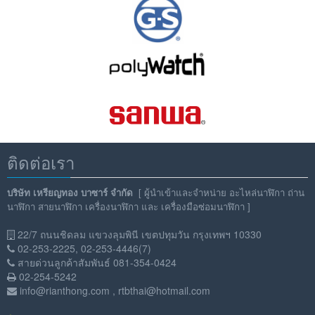
ติดต่อเรา
บริษัท เหรียญทอง บาซาร์ จำกัด
[
ผู้นำเข้าและจำหน่าย อะไหล่นาฬิกา ถ่าน
นาฬิกา สายนาฬิกา เครื่องนาฬิกา และ เครื่องมือซ่อมนาฬิกา ]
22/7 ถนนชิดลม แขวงลุมพินี เขตปทุมวัน กรุงเทพฯ 10330
02-253-2225, 02-253-4446(7)
สายด่วนลูกค้าสัมพันธ์ 081-354-0424
02-254-5242
info@rianthong.com
,
rtbthai@hotmail.com