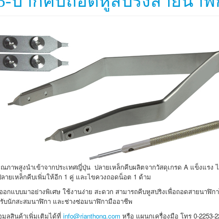
5-ปากคีบถอดหูสปริงสายนาฬิ
อคุณภาพสูงนำเข้าจากประเทศญี่ปุ่น ปลายเหล็กคีบผลิตจากวัสดุเกรด A แข็งแรง 
ลายเหล็กคีบเพิ่มให้อีก 1 คู่ และไขควงถอดน็อต 1 ด้าม
กออกแบบมาอย่างพิเศษ ใช้งานง่าย สะดวก สามารถคีบหูสปริงเพื่อถอดสายนาฬิกาได
รับนักสะสมนาฬิกา และช่างซ่อมนาฬิกามืออาชีพ
ูลสินค้าเพิ่มเติมได้ที่
info@rianthong.com
หรือ แผนกเครื่องมือ โทร 0-2253-